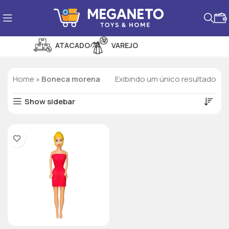
ATACADO
VAREJO
PROMOÇÕES
Home
»
Boneca morena
Exibindo um único resultado
Show sidebar