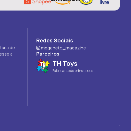
Redes Sociais
taria de
meganeto_magazine
Parceiros
cesse a
TH Toys
Fabricante de brinquedos