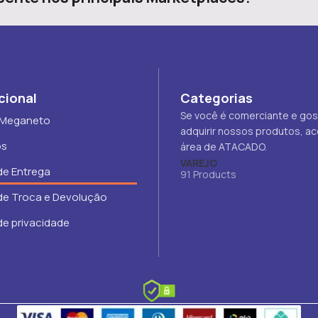
cional
Categorias
Se você é comerciante e gos
 Meganeto
adquirir nossos produtos, a
os
área de ATACADO.
VAREJO
 de Entrega
91 Products
 de Troca e Devolução
 de privacidade