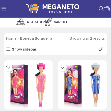
ATACADO
VAREJO
PROMOÇÕES
Home
»
Boneca Boiadeira
Showing all 2 results
Show sidebar