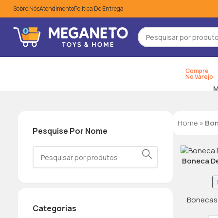
Sobre Nós
Atendimento
Política De Entrega
Compre
PROMOÇÕES
No Varejo
M
Home
»
Bon
Pesquise Por Nome
Boneca De
Bonecas 
Categorias