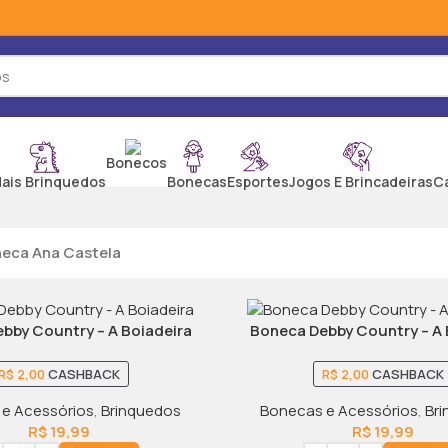
Bonecos
ais Brinquedos
Bonecas
Esportes
Jogos E Brincadeiras
C
eca Ana Castela
bby Country – A Boiadeira
Boneca Debby Country – A 
R$
2,00
CASHBACK
R$
2,00
CASHBACK
e Acessórios
,
Brinquedos
Bonecas e Acessórios
,
Br
R$
19,99
R$
19,99