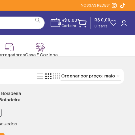
NOSSAS REDES:
R$
0,00
R$
0,00
0
itens
arregadores
Casa E Cozinha
Boiadeira
inquedos