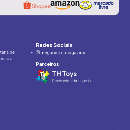
Redes Sociais
taria de
meganeto_magazine
cesse a
Parceiros
TH Toys
Fabricante de brinquedos