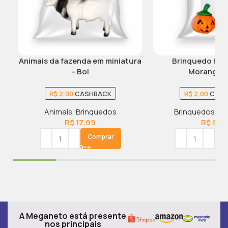
Animais da fazenda em miniatura
Brinquedo Hal
– Boi
Morangui
R$
2,00
CASHBACK
R$
2,00
CASH
Animais
,
Brinquedos
Brinquedos
,
Ha
R$
17,99
R$
9,9
Comprar
C
A Meganeto está presente
nos principais