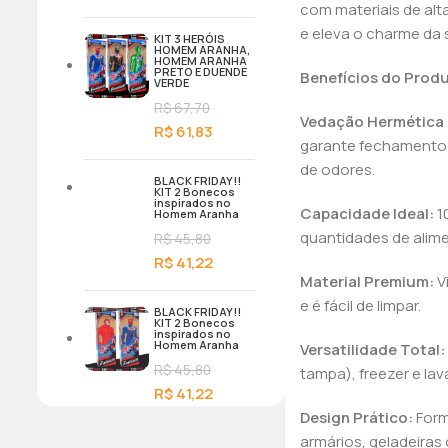
com materiais de alt
e eleva o charme da 
KIT 3 HERÓIS
HOMEM ARANHA,
HOMEM ARANHA
PRETO E DUENDE
Benefícios do Prod
VERDE
R$
67,70
Vedação Hermética 
R$
61,83
garante fechamento 
de odores.
BLACK FRIDAY!!
KIT 2 Bonecos
inspirados no
Capacidade Ideal:
1
Homem Aranha
quantidades de alim
R$
45,80
R$
41,22
Material Premium:
Vi
e é fácil de limpar.
BLACK FRIDAY!!
KIT 2 Bonecos
inspirados no
Homem Aranha
Versatilidade Total:
R$
45,80
tampa), freezer e lava
R$
41,22
Design Prático:
Form
armários, geladeiras