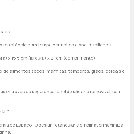
 cada
ta resistência com tampa hermética e anel de silicone
ura) x 15,5 cm (largura) x 21 cm (comprimento)
e alimentos secos, marmitas, temperos, grãos, cereais e
ras:
4 travas de segurança, anel de silicone removível, sem
 kit?
mia de Espaço: O design retangular e empilhável maximiza
inha.