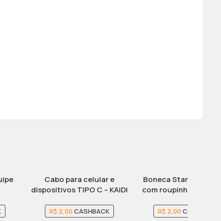
uipe
Cabo para celular e
Boneca Star Babies D
dispositivos TIPO C – KAIDI
com roupinha removív
– IOS e Android – 1 Metro
touca
K
R$
2,00
CASHBACK
R$
2,00
CASHBACK