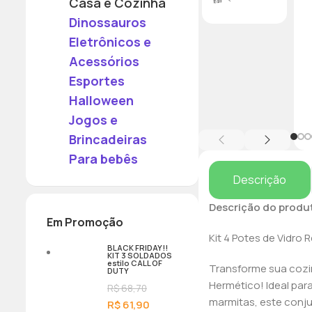
Casa e Cozinha
Dinossauros
Eletrônicos e
Acessórios
Esportes
Halloween
Jogos e
Brincadeiras
Para bebês
Descrição
Descrição do produ
Em Promoção
Kit 4 Potes de Vidro
BLACK FRIDAY!!
KIT 3 SOLDADOS
estilo CALL OF
Transforme sua cozin
DUTY
Hermético! Ideal par
R$
68,70
marmitas, este conju
R$
61,90