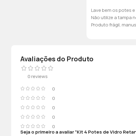
Lave bem os potes e 
Não utilize a tampa 
Produto frágil, manu
Avaliações do Produto
0 reviews
0
0
0
0
0
Seja o primeiro a avaliar “Kit 4 Potes de Vidro Re