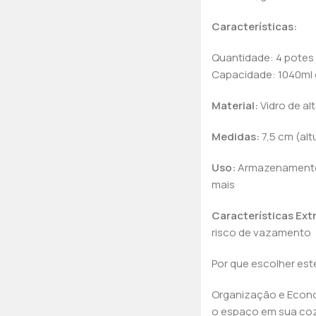
Características:
Quantidade: 4 potes
Capacidade: 1040ml
Material:
Vidro de al
Medidas:
7,5 cm (alt
Uso:
Armazenamento d
mais
Características Ext
risco de vazamento
Por que escolher este
Organização e Econo
o espaço em sua coz