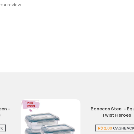
our review.
een –
Bonecos Steel – Eq
s
Twist Heroes
CK
R$
2,00
CASHBAC