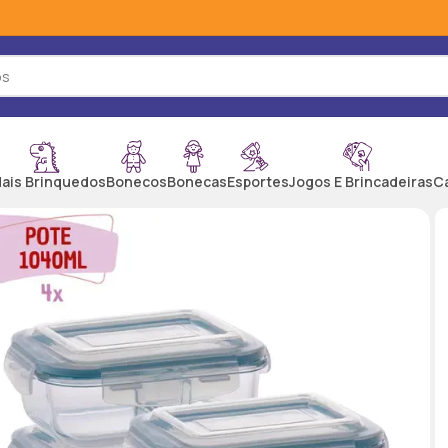
ais Brinquedos
Bonecos
Bonecas
Esportes
Jogos E Brincadeiras
C