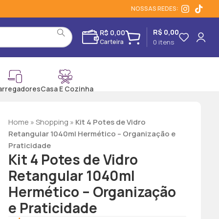
NOSSAS REDES:
R$
0,00
R$
0,00
0
itens
arregadores
Casa E Cozinha
Home
»
Shopping
»
Kit 4 Potes de Vidro
Retangular 1040ml Hermético – Organização e
Praticidade
Kit 4 Potes de Vidro
Retangular 1040ml
Hermético – Organização
e Praticidade