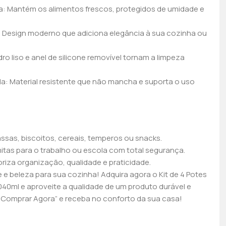
a: Mantém os alimentos frescos, protegidos de umidade e
o: Design moderno que adiciona elegância à sua cozinha ou
idro liso e anel de silicone removível tornam a limpeza
da: Material resistente que não mancha e suporta o uso
sas, biscoitos, cereais, temperos ou snacks.
mitas para o trabalho ou escola com total segurança.
riza organização, qualidade e praticidade.
 e beleza para sua cozinha! Adquira agora o Kit de 4 Potes
040ml e aproveite a qualidade de um produto durável e
 “Comprar Agora” e receba no conforto da sua casa!