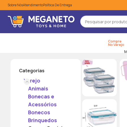
Sobre Nós
Atendimento
Política De Entrega
Compre
PROMOÇÕES
No Varejo
M
Categorias
Varejo
Animais
Bonecas e
Acessórios
Bonecos
Brinquedos